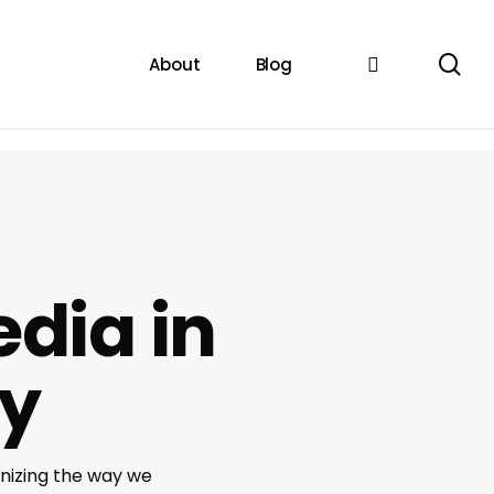
se
instagram
About
Blog
edia in
ty
onizing the way we