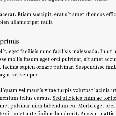
acerat. Etiam suscipit, erat sit amet rhoncus effi
pien ullamcorper nulla
primis
t, eget facilisis nunc facilisis malesuada. In ut 
sse mollis ipsum eget orci pulvinar, sit amet ac
ac lacinia sapien ornare pulvinar. Suspendisse finib
agna vel semper.
quam vel mauris vitae turpis volutpat lacinia ut 
rmentum tellus cursus.
Sed ultricies enim ac tortor
amet pulvinar nibh bibendum eu. Morbi eget orci
sit amet ante finibus hendrerit. Aenean mattis e