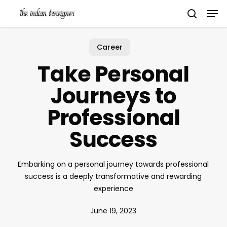
Skip
Men
to
search
main
content
Career
Take Personal
Journeys to
Professional
Success
Embarking on a personal journey towards professional
success is a deeply transformative and rewarding
experience
June 19, 2023